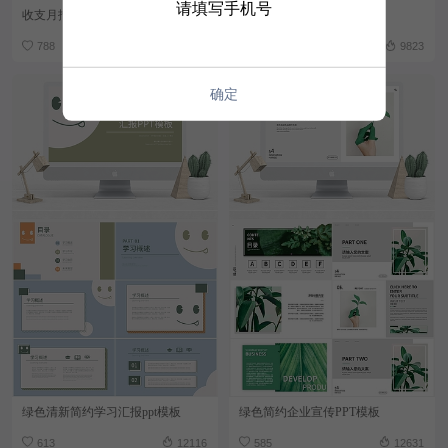
请填写手机号
收支月报表
劳动合同新版
788
12972
623
9823
确定
绿色清新简约学习汇报ppt模板
绿色简约企业宣传PPT模板
613
12116
585
12631