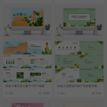
绿色卡通女孩立夏节气PPT模板
绿色小清新端午粽子传统教育教学PPT模板
352
10988
351
9740