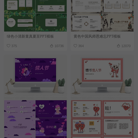
绿色小清新童真夏至PPT模板
黄色中国风师恩难忘PPT模板
375
10736
364
12070