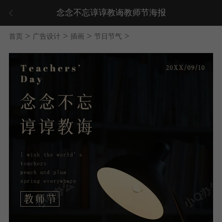
念念不忘谆谆教诲教师节海报
>
>
>
>
首页
广告设计
插画
节日节气