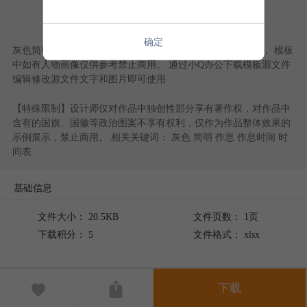
查看更多内容
确定
灰色简明作息时间表
，作品模板源文件下载后可用编辑替换， 模板
中如有人物画像仅供参考禁止商用。 通过
小Q办公
下载模板源文件
编辑修改源文件文字和图片即可使用
【特殊限制】设计师仅对作品中独创性部分享有著作权，对作品中
含有的国旗、国徽等政治图案不享有权利，仅作为作品整体效果的
示例展示，禁止商用。 相关关键词：
灰色
简明
作息
作息时间
时
间表
基础信息
文件大小： 20.5KB
文件页数： 1页
下载积分： 5
文件格式： xlsx
下载