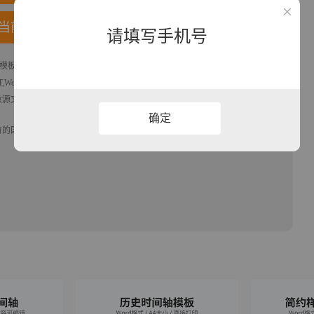
当前模板
请填写手机号
模板，格式为docx， 属于
时间轴
模板，作品模板源文件下载后可用编辑替
,Word,Excel优质模板素材下载
模版平台，拥有海量的工作总结、竞聘求职、
改源文件文字和图片即可使用。
确定
有的国旗、国徽等政治图案不享有权利，仅作为作品整体效果的示例展示，