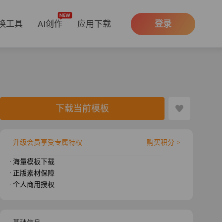
换工具
AI创作
应用下载
登录
下载当前模板
升级会员享受专属特权
购买积分 >
· 海量模板下载
· 正版素材保障
· 个人商用授权