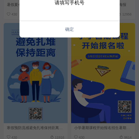
请填写手机号
暑假夏令营暑假宣传营销海报
暑假游泳课程限时抢购特惠海报
430
12313
430
12956
确定
寒假预防流感避免扎堆保持距离寒假安全海报
小学暑期课程开始报名招生暑期海报
430
11916
430
9614