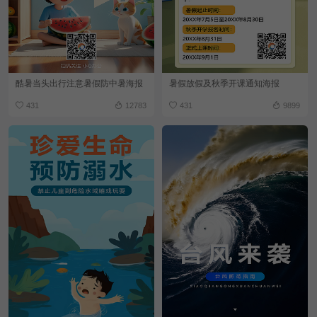
酷暑当头出行注意暑假防中暑海报
暑假放假及秋季开课通知海报
431
12783
431
9899