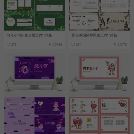
绿色小清新童真夏至PPT模板
黄色中国风师恩难忘PPT模板
375
10736
364
12070