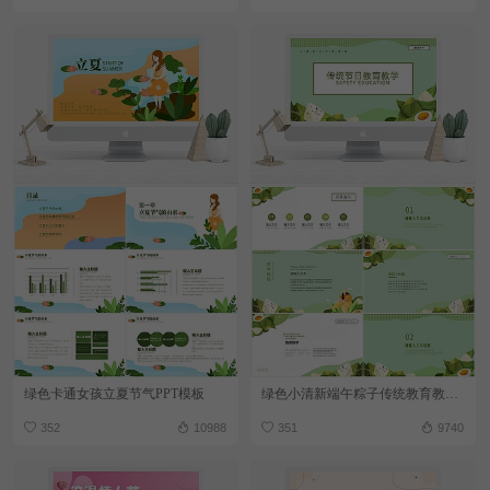
绿色卡通女孩立夏节气PPT模板
绿色小清新端午粽子传统教育教学PPT模板
352
10988
351
9740