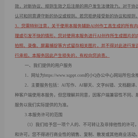
效，对新协议、规则生效之后注册的用户发生法律效力。对于协
认可和同意遵守新的协议或规则。若您拒绝接受新的协议和规则
3
．
您需特别注意，
关于使用本服务辅助AI创作工具
生成的所有内
理或引发不快的情形，您对使用
本
服务进行AI创作所生成图片
拍照、录像、屏幕捕捉等方式留存相关图片，并不得对此进行发
行承担。
本服务
因此产生损失的，有权向您追责。
一、我们提供的用户服务
1．网址为https://www.xqppt.com的小Q办公中心
2．主要服务包括：AI写作、AI聊天、文字纠错、文档翻译
种客户端使用本服务，但您理解并同意，因客户端兼容性不同、
服务以我们实际提供的为准。
3.本服务许可的范围
（1）我们给予您一项个人的、不可转让及非排他性的许可，
和许可，您不得进行商业性的销售、复制、散发或其他商业活动