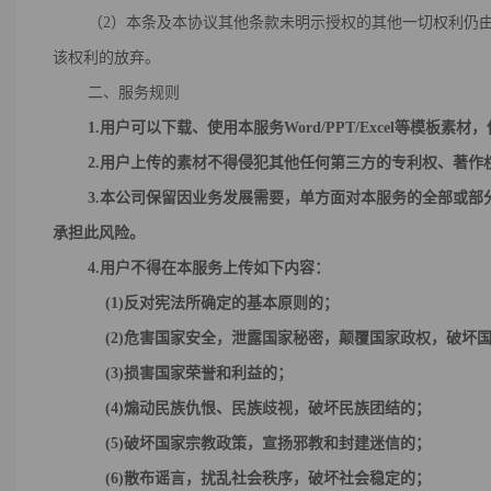
（2）本条及本协议其他条款未明示授权的其他一切权利仍由
该权利的放弃。
二、服务规则
1.
用户
可以下载、使用
本服务
Word/PPT/Excel等模板素材
，
2.
用户
上传的素材不得侵犯其他任何第三方的专利权、著作
3
.本公司保留因业务发展需要，单方面对
本服务
的全部或部
承担此风险。
4
.用户不得在
本服务
上传如下内容：
(1)反对宪法所确定的基本原则的；
(2)危害国家安全，泄露国家秘密，颠覆国家政权，破坏国
(3)损害国家荣誉和利益的；
(4)煽动民族仇恨、民族歧视，破坏民族团结的；
(5)破坏国家宗教政策，宣扬邪教和封建迷信的；
(6)散布谣言，扰乱社会秩序，破坏社会稳定的；