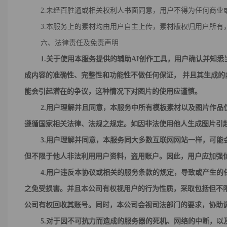
2.未经百胜通或相关权利人书面同意，用户不得为任何商业或
3.本服务上的素材均由用户自主上传，素材版权归用户所有
六、法律责任及免责声明
1.
关于使用本服务提供的辅助AI创作工具，用户
确认并知悉
成内容的准确性、完整性和功能性不做任何保证， 并且其生成的
能会引起潜在的争议，这种情况下对图片的使用应谨慎。
2
.
用户
理解并且同意，本
服务
中所有
模板
素材
以及
图片作品
遵循国家相关法律、法规之规定。如因非法使用他人生成图片引
3
.用户理解并同意，
本服务
同大多数互联网网站一样，可能
但不限于他人非法利用用户资料，盗用账户。因此，用户应加强
4
.用户违反本协议或相关的服务条款的规定，导致或产生的
之免受损害。并且本公司有权视用户的行为性质，采取包括但不
公司有权回收其账号。同时，本公司会视司法部门的要求，协助
5
.对于因不可抗力而造成的服务器的死机、网络的中断，以