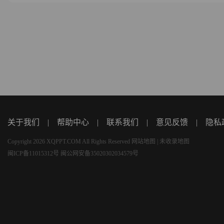
关于我们
|
帮助中心
|
联系我们
|
意见反馈
|
隐私
Copyright 2026 XQPPT.COM All Rights Reserved
网站地图
|
未收录地图
闽ICP备11015312号
闽公网安备35020302034579号