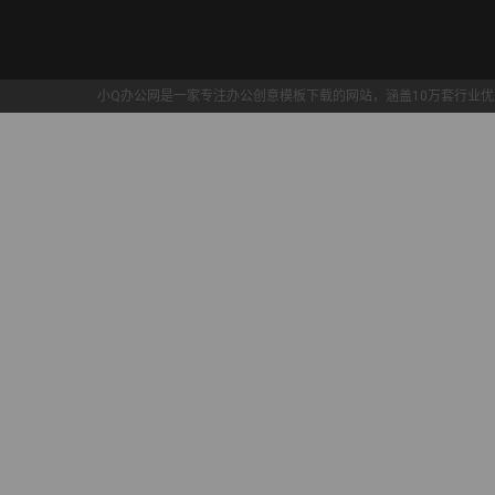
小Q办公网是一家专注办公创意
模板下载
的网站，涵盖10万套行业