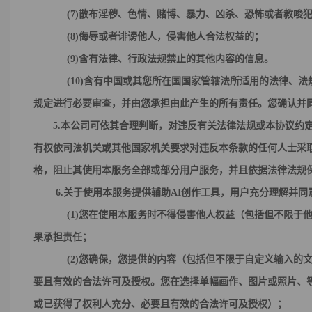
(7)散布淫秽、色情、赌博、暴力、凶杀、恐怖或者教唆
(8)侮辱或者诽谤他人，侵害他人合法权益的；
(9)含有法律、行政法规禁止的其他内容的信息。
(
10
)
含有中国或其您所在国国家管辖法所适用的法律、法
规定进行必要审查，并由您承担由此产生的所有责任。您确认并
5
.本公司可依其合理判断，对违反有关法律法规或本协议约
有权依司法机关或其他国家机关要求对违反本条款的任何人士采
格，阻止其使用
本服务
全部或部分
用户
服务，并且依据法律法规
6
.
关于使用
本服务
提供辅助AI创作
工具，
用户充分理解并同
(1)
您在使用本服务时不得侵害他人权益（包括但不限于
果承担责任
；
(2)
您确保，您提供的内容（包括但不限于自定义输入的
要且有效的合法许可及授权。您在选择单幅画作、图片或照片、
或已获得了权利人充分、必要且有效的合法许可及授权）
；