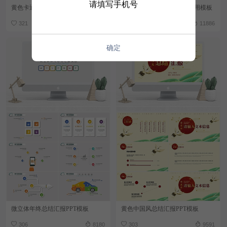
请填写手机号
黄色卡通风工作总结汇报PPT模板
清新中国风工作总结商务通用模板
321
8088
308
11886
确定
微立体年终总结汇报PPT模板
黄色中国风总结汇报PPT模板
306
8180
303
9591