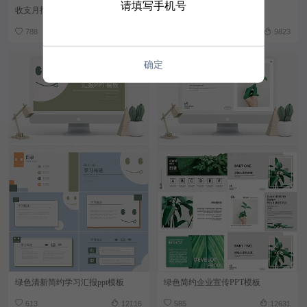
请填写手机号
收支月报表
劳动合同新版
788
12972
623
9823
确定
绿色清新简约学习汇报ppt模板
绿色简约企业宣传PPT模板
613
12116
585
12631