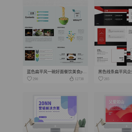
蓝色扁平风一碗好面餐饮美食ppt模板
黑色线条扁平风企
290
12738
285