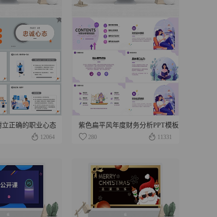
树立正确的职业心态
紫色扁平风年度财务分析PPT模板
12064
280
11331