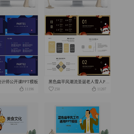
计师公开课PPT模板
黑色扁平风潮流圣诞老人雪人PPT模板
11196
250
11207