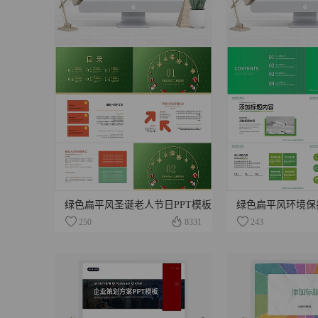
绿色扁平风圣诞老人节日PPT模板
绿色扁平风环境保
250
8331
243