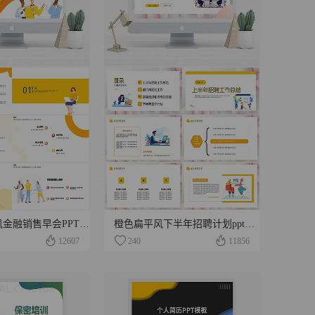
橙黄色扁平风金融销售早会PPT模板
橙色扁平风下半年招聘计划ppt模板
12607
240
11856