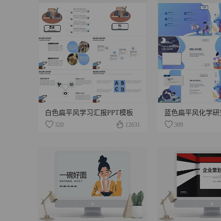
白色扁平风学习汇报PPT模板
蓝色扁平风化学研究
320
12631
309