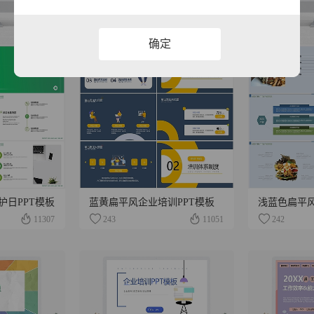
确定
护日PPT模板
蓝黄扁平风企业培训PPT模板
浅蓝色扁平风
11307
243
11051
242