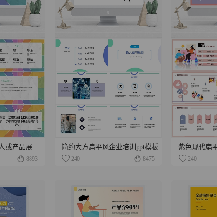
彩色扁平风皱纸个人或产品展示PPT模板
简约大方扁平风企业培训ppt模板
8893
240
8475
240