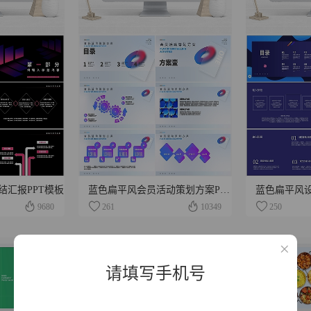
结汇报PPT模板
蓝色扁平风会员活动策划方案PPT模板
蓝色扁平风设
9680
261
10349
250
请填写手机号