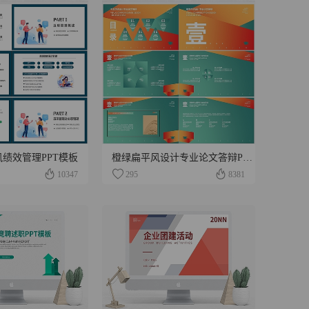
绩效管理PPT模板
橙绿扁平风设计专业论文答辩PPT模板
10347
295
8381