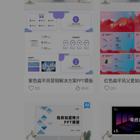
紫色扁平风营销解决方案PPT模板
红色扁平风父爱如山
281
8041
281