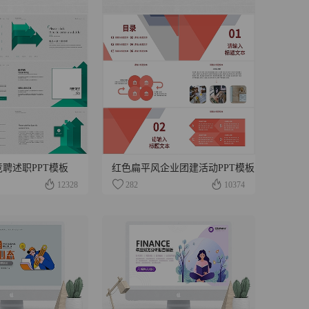
聘述职PPT模板
红色扁平风企业团建活动PPT模板
12328
282
10374