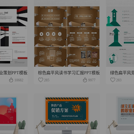
业策划PPT模板
棕色扁平风读书学习汇报PPT模板
绿色扁平风竞
10682
285
9977
283