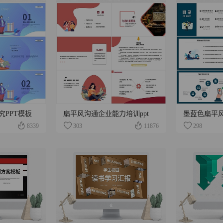
PPT模板
扁平风沟通企业能力培训ppt
墨蓝色扁平风
8339
303
11876
298