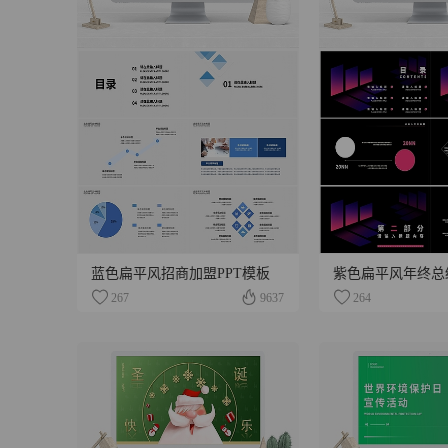
蓝色扁平风招商加盟PPT模板
紫色扁平风年终总
267
9637
264