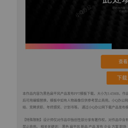
查看
下载
本作品内容为
黑色扁平风产品发布PPT模板
下载
，大小为3.45MB，作
后可用编辑替换，模板中如有人物画像仅供参考禁止商用。
小Q办公网-
结、竞聘求职、年终颁奖、计划书等。 通过小Q办公网下载产品发布
【特殊限制】设计师仅对作品中独创性部分享有著作权，对作品中含
禁止商用。 相关关键词：
黑色
扁平风
新品
产品
发布
企业
方案
职场