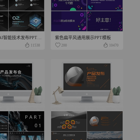
黑色科技风AI智能技术发布PPT模板
紫色扁平风通用展示PPT模板
11538
200
10470