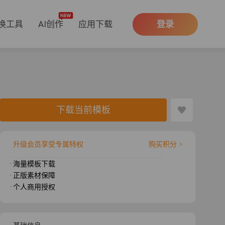
换工具
AI创作
应用下载
登录
下载当前模板
升级会员享受专属特权
购买积分 >
· 海量模板下载
· 正版素材保障
· 个人商用授权