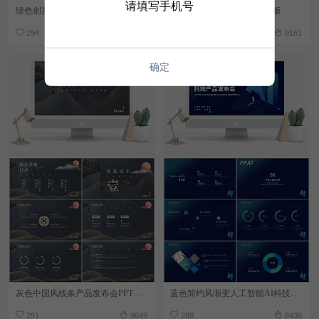
请填写手机号
绿色创意产品发布宣传PPT模板
黄绿时尚产品发布会介绍模板
294
10650
292
9161
确定
灰色中国风线条产品发布会PPT模板
蓝色简约风渐变人工智能AI科技产品发布会PPT模板
291
9649
288
8438