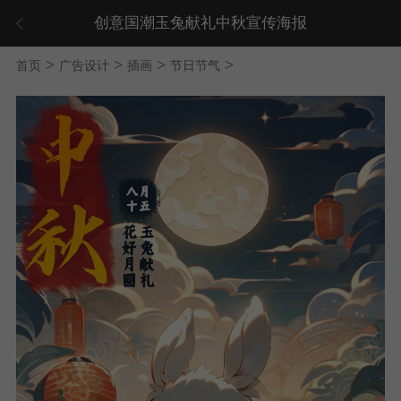
创意国潮玉兔献礼中秋宣传海报
>
>
>
>
首页
广告设计
插画
节日节气