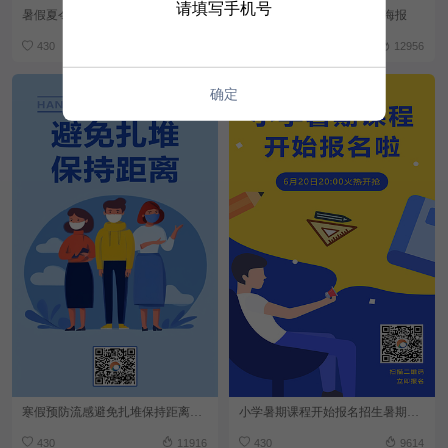
请填写手机号
暑假夏令营暑假宣传营销海报
暑假游泳课程限时抢购特惠海报
430
12313
430
12956
确定
寒假预防流感避免扎堆保持距离寒假安全海报
小学暑期课程开始报名招生暑期海报
430
11916
430
9614