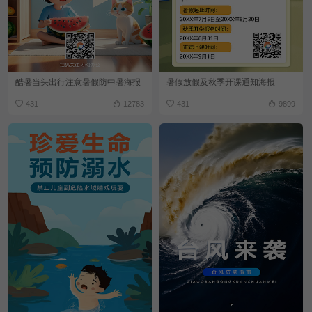
酷暑当头出行注意暑假防中暑海报
暑假放假及秋季开课通知海报
431
12783
431
9899