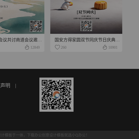
中国风年会会议共讨商道会议邀请函海报
国安方得家圆双节同庆节日庆典海报
12849
260
10901
权声明
|
设计
模板于一体，下载办公创意设计模板就选小Q办公！