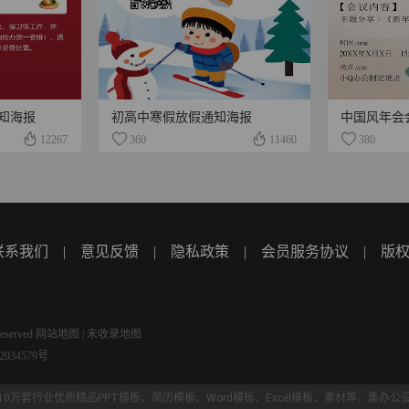
知海报
初高中寒假放假通知海报
12267
360
11460
380
联系我们
|
意见反馈
|
隐私政策
|
会员服务协议
|
版
eserved
网站地图
|
未收录地图
034579号
10万套行业优质精品
PPT模板
、
简历模板
、
Word模板
、Excel模板、素材等，集
办公