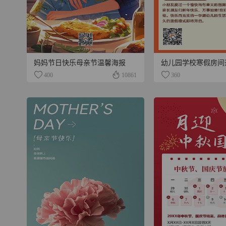
妈妈节日快乐母亲节温馨海报
幼儿园学校寒假房间
400
10861
360