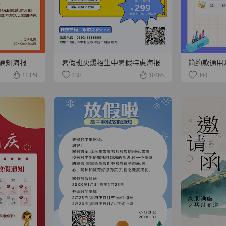
通知海报
暑假班火爆招生中暑假特惠海报
简约款通用
11329
430
10465
360