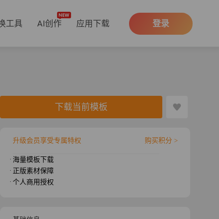
换工具
AI创作
应用下载
登录
下载当前模板
升级会员享受专属特权
购买积分 >
· 海量模板下载
· 正版素材保障
· 个人商用授权