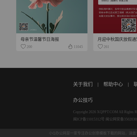
母亲节温馨节日海报
月迎中秋国庆放假通
200
11045
261
关于我们
|
帮助中心
|
办公技巧
Copyright 2026 XQPPT.COM All Rights R
闽ICP备11015312号
闽公网安备35020302
小Q办公网是一家专注办公创意
模板下载
的网站，涵盖