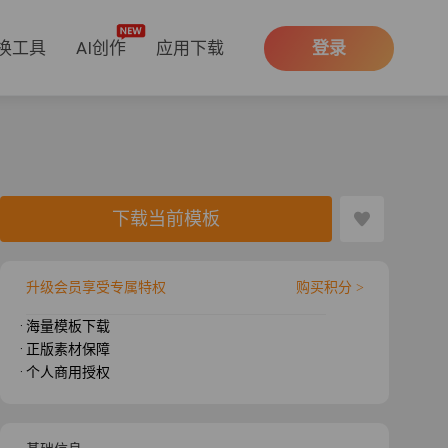
换工具
AI创作
应用下载
登录
下载当前模板
升级会员享受专属特权
购买积分 >
· 海量模板下载
· 正版素材保障
· 个人商用授权