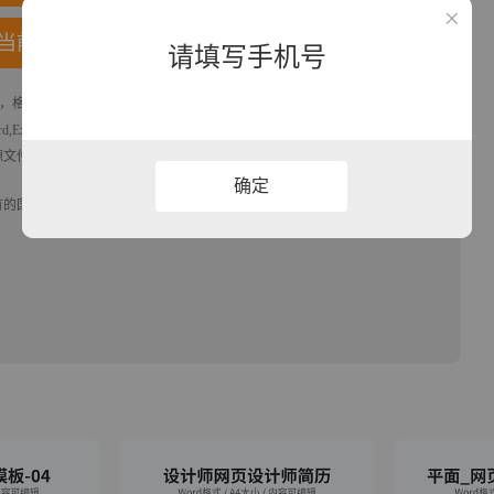
当前模板
请填写手机号
，格式为docx， 属于
设计相关
模板，作品模板源文件下载后可用编辑替换，
rd,Excel优质模板素材下载
模版平台，拥有海量的工作总结、竞聘求职、年终
源文件文字和图片即可使用。
确定
有的国旗、国徽等政治图案不享有权利，仅作为作品整体效果的示例展示，