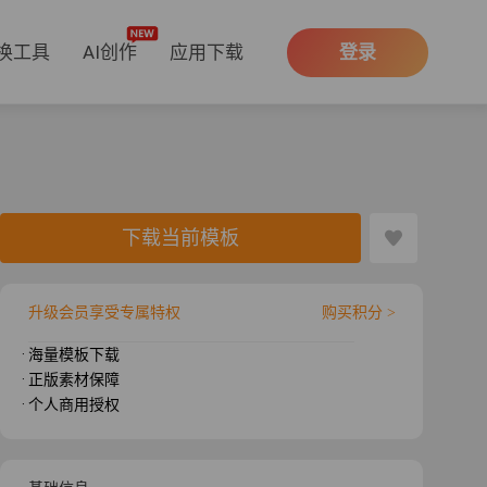
换工具
AI创作
应用下载
登录
下载当前模板
升级会员享受专属特权
购买积分 >
· 海量模板下载
· 正版素材保障
· 个人商用授权