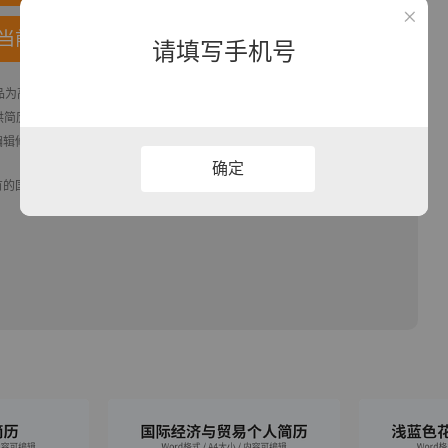
当前模板
请填写手机号
作品为高清大图模板，格式为docx， 属于
其他
模板，作品模板源文件下载后可
历,PPT,Word,Excel优质模板素材下载
模版平台，拥有海量的工作总结、竞
编辑修改源文件文字和图片即可使用。
确定
有的国旗、国徽等政治图案不享有权利，仅作为作品整体效果的示例展示，