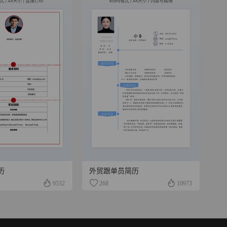
历
外贸跟单员简历
9532
268
10973