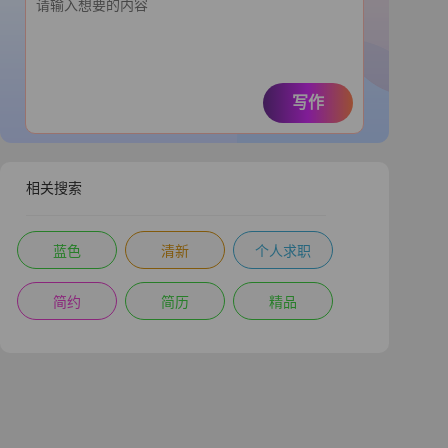
写作
相关搜索
蓝色
清新
个人求职
简约
简历
精品