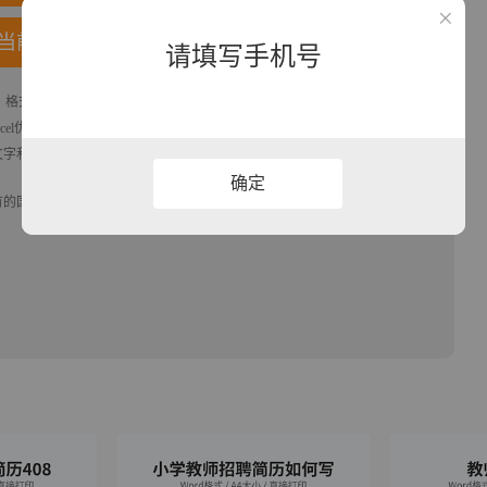
当前模板
请填写手机号
格式为docx， 属于
教师
模板，作品模板源文件下载后可用编辑替换，模板
Excel优质模板素材下载
模版平台，拥有海量的工作总结、竞聘求职、年终颁
文字和图片即可使用。
确定
有的国旗、国徽等政治图案不享有权利，仅作为作品整体效果的示例展示，