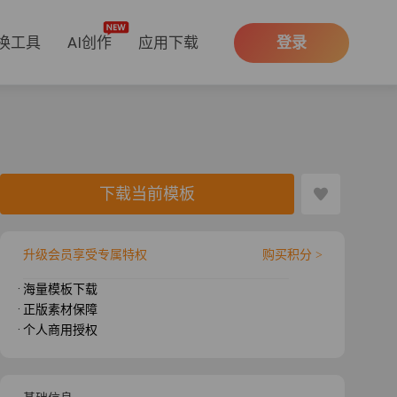
换工具
AI创作
应用下载
登录
下载当前模板
升级会员享受专属特权
购买积分 >
· 海量模板下载
· 正版素材保障
· 个人商用授权