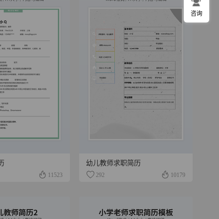
咨询
历
幼儿教师求职简历
11523
292
10179