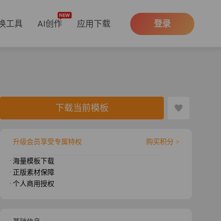
换工具
AI创作
应用下载
登录
下载当前模板
升级会员享受专属特权
购买积分 >
· 海量模板下载
· 正版素材保障
· 个人商用授权