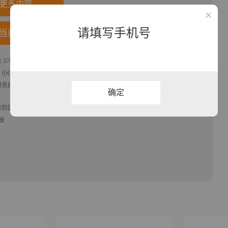
更多内容
请填写手机号
当前模板
1.57KB，作品为高清大图模板，格式为xlsx， 属于
财务报表
模板，作品模板
。
小Q办公网-提供简历,PPT,Word,Excel优质模板素材下载
模版平台，拥有海量
财务报表模板源文件编辑修改源文件文字和图片即可使用。
确定
有的国旗、国徽等政治图案不享有权利，仅作为作品整体效果的示例展示，
板