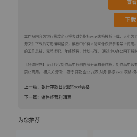
查看
下载
本作品内容为
银行贷款企业报表财务指标excel表格模板
下载
，大小为1
源文件下载后可用编辑替换，模板中如有人物画像仅供参考禁止商用
的工作总结、竞聘求职、年终颁奖、计划书等。 通过小Q办公网下载
【特殊限制】设计师仅对作品中独创性部分享有著作权，对作品中含
禁止商用。 相关关键词：
银行
贷款
企业
报表
财务
指标
excel
表格
模
上一篇：银行存款日记账Excel表格
下一篇：销售经营利润表
为您推荐