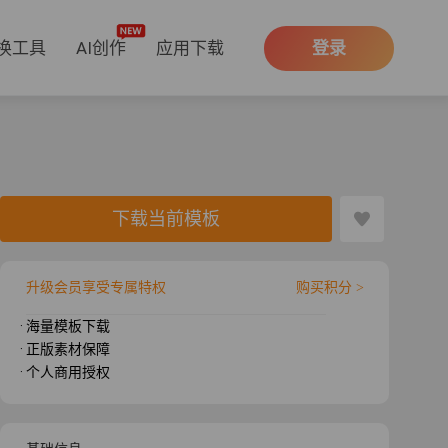
换工具
AI创作
应用下载
登录
下载当前模板
升级会员享受专属特权
购买积分 >
· 海量模板下载
· 正版素材保障
· 个人商用授权