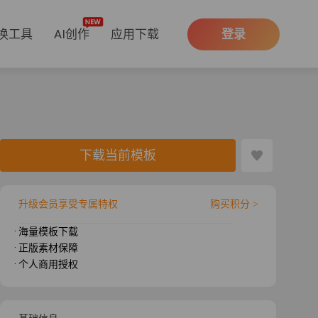
换工具
AI创作
应用下载
登录
下载当前模板
升级会员享受专属特权
购买积分 >
· 海量模板下载
· 正版素材保障
· 个人商用授权