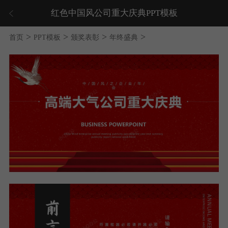
红色中国风公司重大庆典PPT模板
>
>
>
>
首页
PPT模板
颁奖表彰
年终盛典