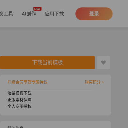
换工具
AI创作
应用下载
登录
下载当前模板
升级会员享受专属特权
购买积分 >
· 海量模板下载
· 正版素材保障
· 个人商用授权