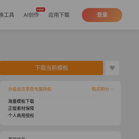
换工具
AI创作
应用下载
登录
下载当前模板
升级会员享受专属特权
购买积分 >
· 海量模板下载
· 正版素材保障
· 个人商用授权