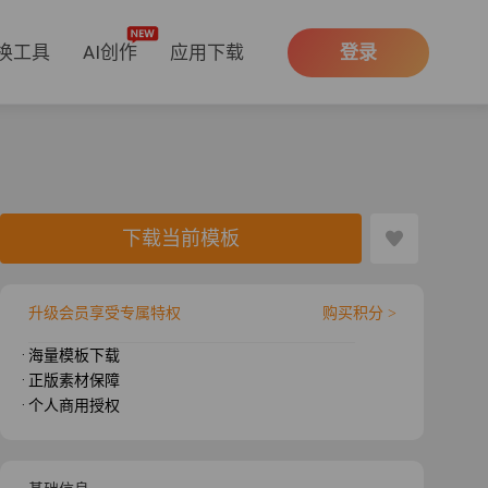
换工具
AI创作
应用下载
登录
下载当前模板
升级会员享受专属特权
购买积分 >
· 海量模板下载
· 正版素材保障
· 个人商用授权