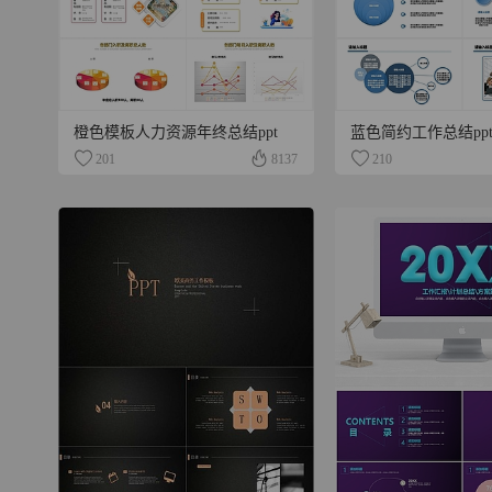
橙色模板人力资源年终总结ppt
蓝色简约工作总结pp
201
8137
210