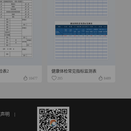
检表2
健康体检常见指标监测表
10477
205
8489
权声明
|