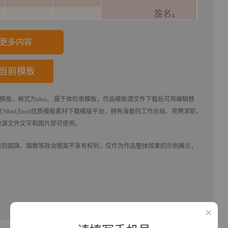
更多内容
当前模板
模板，格式为xlsx， 属于
体检表
模板，作品模板源文件下载后可用编辑替
,Word,Excel优质模板素材下载
模版平台，拥有海量的工作总结、竞聘求职、
改源文件文字和图片即可使用。
有的国旗、国徽等政治图案不享有权利，仅作为作品整体效果的示例展示，