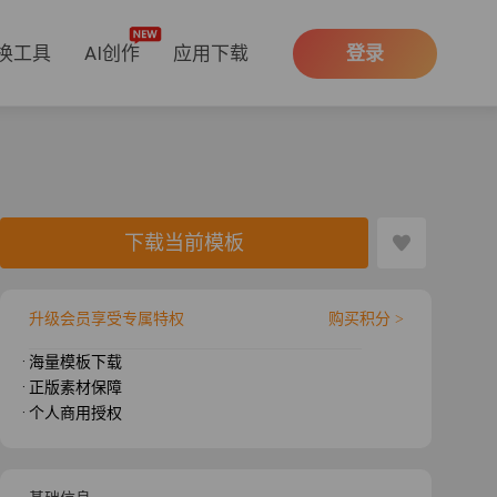
换工具
AI创作
应用下载
登录
下载当前模板
升级会员享受专属特权
购买积分 >
· 海量模板下载
· 正版素材保障
· 个人商用授权