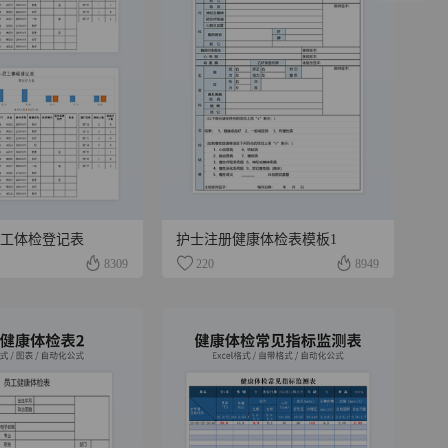
员工体检登记表
护士注册健康体检表模板1
8309
220
8949