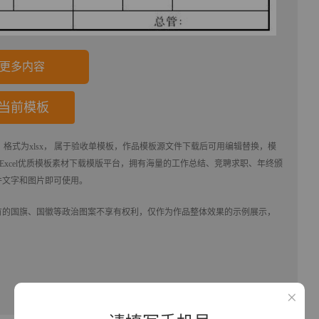
更多内容
当前模板
格式为xlsx， 属于
验收单
模板，作品模板源文件下载后可用编辑替换，模
,Excel优质模板素材下载
模版平台，拥有海量的工作总结、竞聘求职、年终颁
件文字和图片即可使用。
有的国旗、国徽等政治图案不享有权利，仅作为作品整体效果的示例展示，