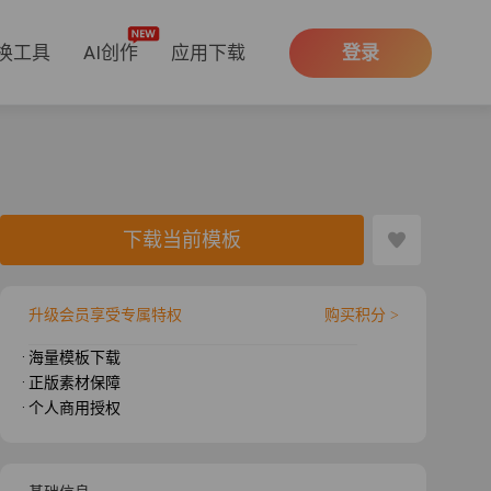
换工具
AI创作
应用下载
登录
下载当前模板
升级会员享受专属特权
购买积分 >
· 海量模板下载
· 正版素材保障
· 个人商用授权