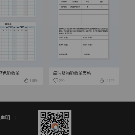
蓝色验收单
简洁货物验收单表格
11894
290
11122
权声明
|