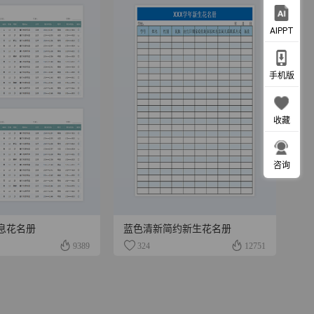
AIPPT
手机版
收藏
咨询
息花名册
蓝色清新简约新生花名册
9389
324
12751