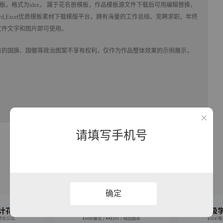
板，格式为xlsx， 属于
花名册
模板，作品模板源文件下载后可用编辑替换，
rd,Excel优质模板素材下载
模版平台，拥有海量的工作总结、竞聘求职、年终
文件文字和图片即可使用。
有的国旗、国徽等政治图案不享有权利，仅作为作品整体效果的示例展示，
请填写手机号
确定