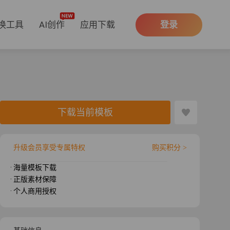
换工具
AI创作
应用下载
登录
下载当前模板
升级会员享受专属特权
购买积分 >
· 海量模板下载
· 正版素材保障
· 个人商用授权