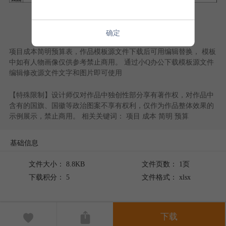
查看更多内容
确定
项目成本简明预算表
，作品模板源文件下载后可用编辑替换， 模板
中如有人物画像仅供参考禁止商用。 通过
小Q办公
下载模板源文件
编辑修改源文件文字和图片即可使用
【特殊限制】设计师仅对作品中独创性部分享有著作权，对作品中
含有的国旗、国徽等政治图案不享有权利，仅作为作品整体效果的
示例展示，禁止商用。 相关关键词：
项目
成本
简明
预算
基础信息
文件大小： 8.8KB
文件页数： 1页
下载积分： 5
文件格式： xlsx
下载