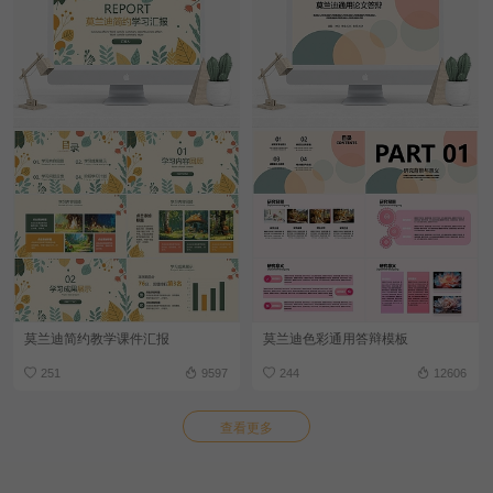
莫兰迪简约教学课件汇报
莫兰迪色彩通用答辩模板
251
9597
244
12606
查看更多