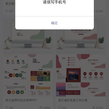
请填写手机号
复古莫兰迪PPT模板
莫兰迪色清新简约通用模板
267
12851
267
12185
确定
莫兰迪简约论文答辩PPT
莫兰迪红色系工作汇报
264
10856
262
11003