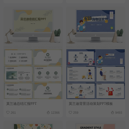
莫兰迪总结汇报PPT
莫兰迪背景活动策划PPT模板
261
12366
259
9493