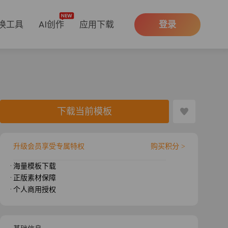
换工具
AI创作
应用下载
登录
下载当前模板
升级会员享受专属特权
购买积分 >
· 海量模板下载
· 正版素材保障
· 个人商用授权