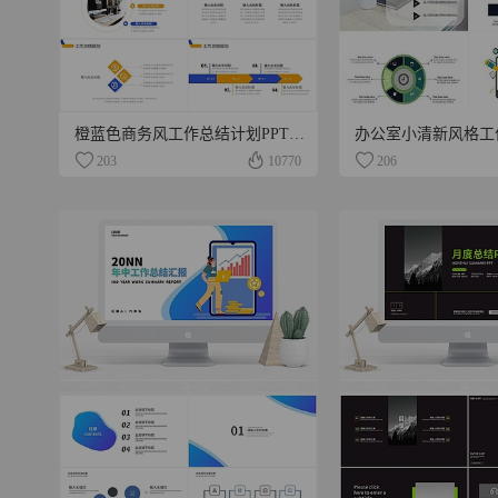
橙蓝色商务风工作总结计划PPT模板
办公室小清新风格工作
203
10770
206