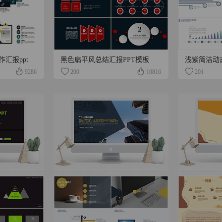
汇报ppt
黑色扁平风总结汇报PPT模板
9286
200
10816
201