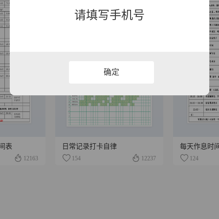
请填写手机号
确定
间表
日常记录打卡自律
每天作息时
12163
154
12237
124