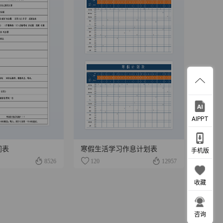
AIPPT
间表
寒假生活学习作息计划表
手机版
8526
120
12957
收藏
咨询