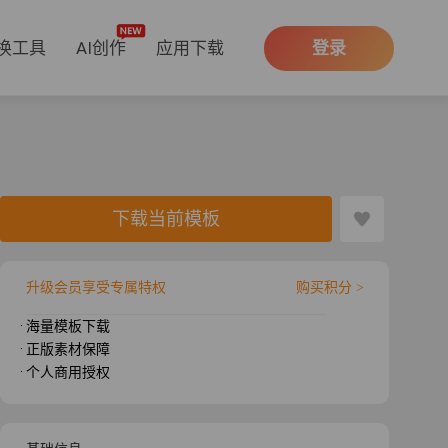
换工具
AI创作
应用下载
登录
下载当前模板
升级会员享受专属特权
购买积分 >
· 海量模板下载
· 正版素材保障
· 个人商用授权