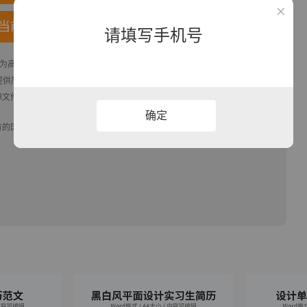
当前模板
请填写手机号
品为高清大图模板，格式为docx， 属于
设计相关
模板，作品模板源文件下载后
供简历,PPT,Word,Excel优质模板素材下载
模版平台，拥有海量的工作总结、
源文件编辑修改源文件文字和图片即可使用。
确定
有的国旗、国徽等政治图案不享有权利，仅作为作品整体效果的示例展示，