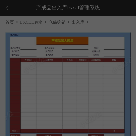
产成品出入库Excel管理系统
>
>
>
>
首页
EXCEL表格
仓储购销
出入库