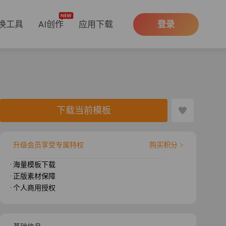
换工具
AI创作
应用下载
登录
下载当前模板
升级会员享受专属特权
购买积分 >
· 海量模板下载
· 正版素材保障
· 个人商用授权