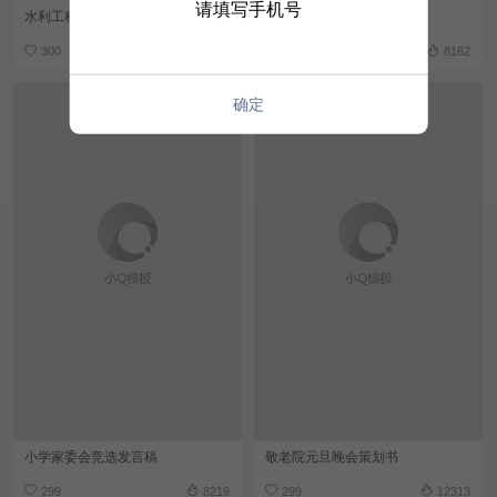
请填写手机号
水利工程职业规划书
机修转正申请书
300
8782
300
8162
确定
小学家委会竞选发言稿
敬老院元旦晚会策划书
299
8219
299
12313