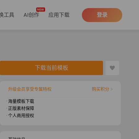
换工具
AI创作
应用下载
登录
下载当前模板
升级会员享受专属特权
购买积分 >
· 海量模板下载
· 正版素材保障
· 个人商用授权