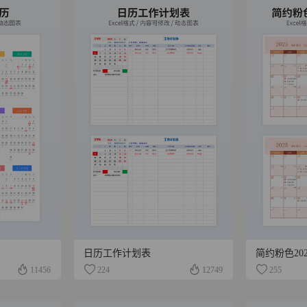
日历工作计划表
简约粉色20
11456
224
12749
255