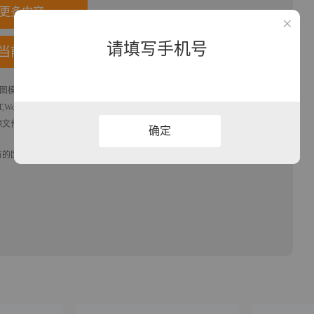
更多内容
请填写手机号
当前模板
图模板，格式为xlsx， 属于
日历
模板，作品模板源文件下载后可用编辑替
,Word,Excel优质模板素材下载
模版平台，拥有海量的工作总结、竞聘求职、
源文件文字和图片即可使用。
确定
有的国旗、国徽等政治图案不享有权利，仅作为作品整体效果的示例展示，