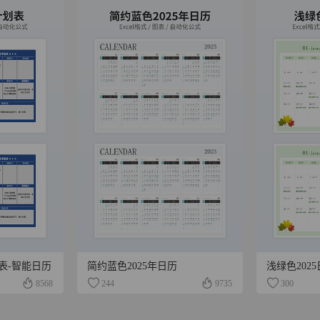
表-智能日历
简约蓝色2025年日历
浅绿色202
8568
244
9735
300