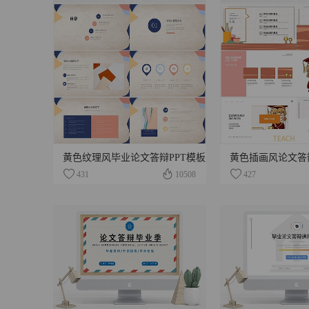
黄色纹理风毕业论文答辩PPT模板
黄色插画风论文答辩
431
10508
427