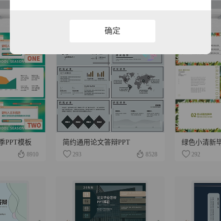
确定
PPT模板
简约通用论文答辩PPT
绿色小清新毕
8910
293
8528
292