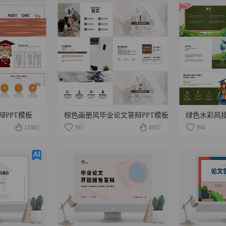
PPT模板
棕色画册风毕业论文答辩PPT模板
11862
395
8637
394