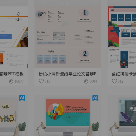
答辩PPT模板
粉色小清新流线毕业论文答辩PPT模板
蓝红拼接卡通
10677
315
8804
312