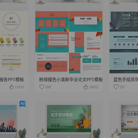
报告PPT模板
粉绿撞色小清新毕业论文PPT模板
蓝色手绘风毕
11833
300
10435
297