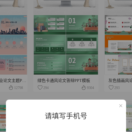
粉色简约风剪影毕业论文主题PPT模板
绿色卡通风论文答辩PPT模板
灰色插画风论
12798
294
9304
293
请填写手机号