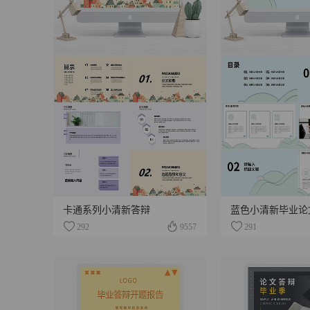
卡通系列小清新答辩
蓝色小清新毕业论
292
9557
291