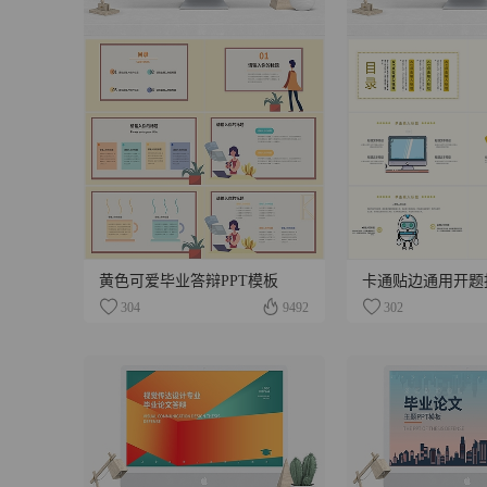
黄色可爱毕业答辩PPT模板
卡通贴边通用开题
304
9492
302