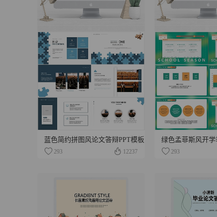
蓝色简约拼图风论文答辩PPT模板
绿色孟菲斯风开学季
293
12237
293