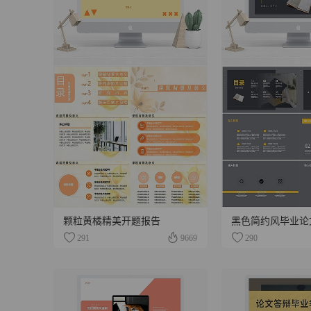
颗粒黄橘精美开题报告
黑色简约风毕业论
291
9669
290