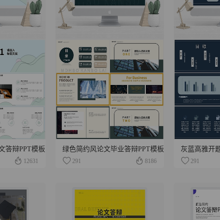
文答辩PPT模板
绿色简约风论文毕业答辩PPT模板
灰蓝高雅开题
12631
291
8186
291