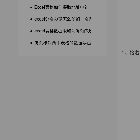
● Excel表格如何提取地址中的省份市县？
● excel分页预览怎么多加一页？
● excel表格数据求和为0的解决方法
● 怎么核对两个表格的数据是否一致
2、接