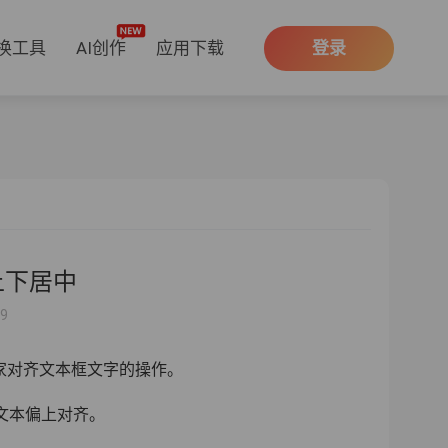
换工具
AI创作
应用下载
登录
上下居中
29
家对齐文本框文字的操作。
文本偏上对齐。