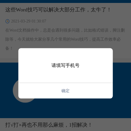
这些Word技巧可以解决大部分工作，太牛了！
2021-03-29 01:30:07
在Word文档操作中，总是会遇到很多问题，比如格式错误，脚注删
除等，今天就给大家分享几个常用的Word技巧，提高工作效率必
备！
请填写手机号
确定
打√打×再也不用那么麻烦，1招解决！