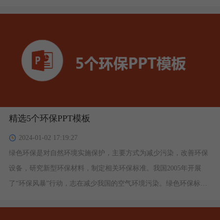
精选5个环保PPT模板
2024-01-02 17:19:27
绿色环保是对自然环境实施保护，主要方式为减少污染，改善环保
设备，研究新型环保材料，制定相关环保标准。我国2005年开展
了“环保风暴”行动，志在减少我国的空气环境污染。绿色环保标志
的含义 ：标志由三部分构成，即下方的太阳，左右的叶片和中心的
蓓蕾，象征自然生态；颜色为绿色，象征着生命、农业、环保；图