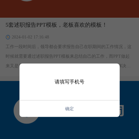
5套述职报告PPT模板，老板喜欢的模板！
2024-01-02 17:16:48
工作一段时间后，领导都会要求报告自己在职期间的工作情况，这
时候就需要通过述职报告PPT模板来总结自己的工作，而PPT做起
来又是很繁琐的事情，我们可以通过述职报告PPT模板，来解决这
个问题，直接套用模板，修改其中的文案和图片就能用。下面给大
请填写手机号
家整理了5套述职报告PPT模板，让老板眼前一亮！
确定