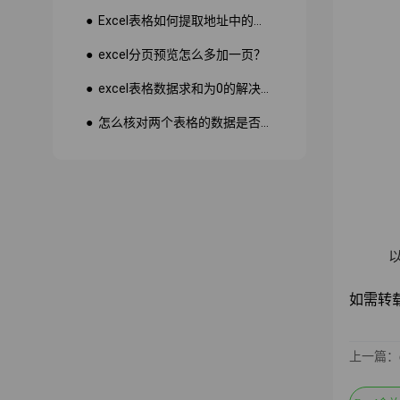
● Excel表格如何提取地址中的省份市县？
● excel分页预览怎么多加一页？
● excel表格数据求和为0的解决方法
● 怎么核对两个表格的数据是否一致
以上就
如需转载请注
上一篇：