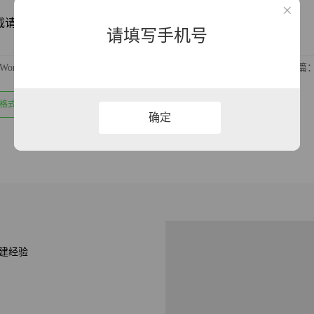
明源网址：https://www.xqppt.com/article/1358.html
请填写手机号
Word快速插入时间日期
下一篇：
带格式粘贴
确定