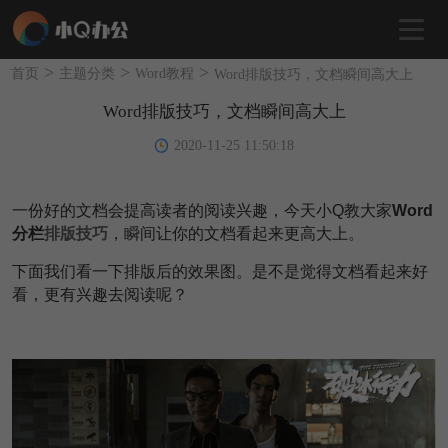
>
>
>
首页
主题分类
Word教程
Word排版技巧，文档瞬间高大上
Word排版技巧，文档瞬间高大上
2020-11-25 11:50:18
一份好的文档会提
高读者的阅读兴趣，今天小Q教大家
Word
分栏
排版技巧
，瞬间让你的文档看起来更高大上。
下面我们看一下排版后的效果图。是不是觉得文档看起来好
看，更有兴趣去阅读呢？