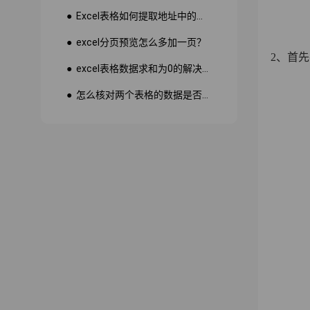
● Excel表格如何提取地址中的省份市县？
● excel分页预览怎么多加一页？
2、首
● excel表格数据求和为0的解决方法
● 怎么核对两个表格的数据是否一致