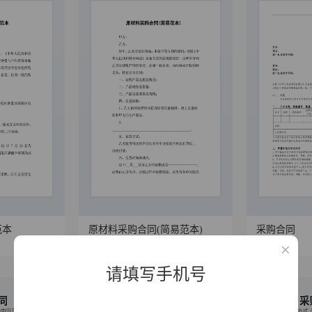
范本
原材料采购合同(简易范本)
采购合同
10781
367
9168
365
请填写手机号