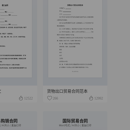
文
货物出口贸易合同范本
12522
266
12992