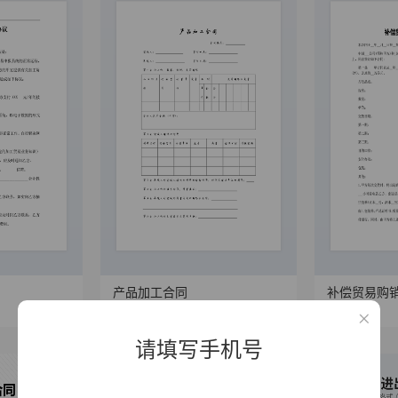
产品加工合同
补偿贸易购
8529
258
11747
257
请填写手机号