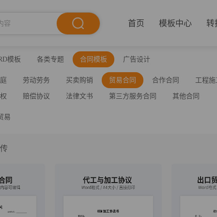
首页
模板中心
转
RD模板
各类专题
合同模板
广告设计
家庭
劳动劳务
买卖购销
贸易合同
合作合同
工程施
产权
赔偿协议
法律文书
第三方服务合同
其他合同
贸易
上传