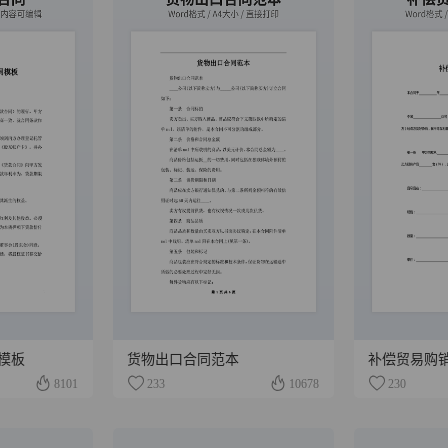
模板
货物出口合同范本
补偿贸易购
8101
233
10678
230