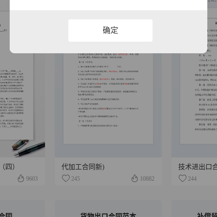
确定
（四）
代加工合同新)
技术进出口
9603
245
10882
244