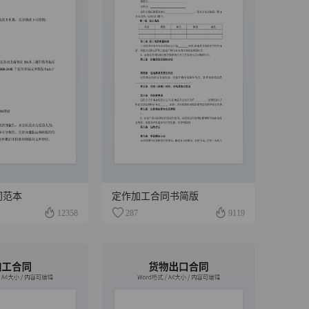
同范本
定作加工合同书简版
12358
287
9119