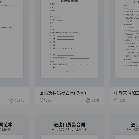
国际货物贸易合同(参例)
中外来料加
12175
282
8178
281