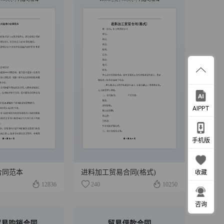
AIPPT
手机版
合同范本
进料加工贸易合同(格式)
收藏
12836
240
10250
咨询