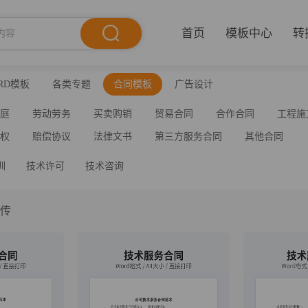
首页
模板中心
转
RD模板
各类专题
合同模板
广告设计
家庭
劳动劳务
买卖购销
贸易合同
合作合同
工程施
产权
赔偿协议
法律文书
第三方服务合同
其他合同
训
技术许可
技术咨询
上传