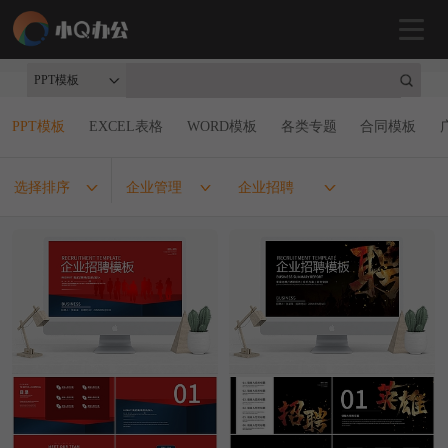
PPT模板
PPT模板
EXCEL表格
WORD模板
各类专题
合同模板
选择排序
企业管理
企业招聘